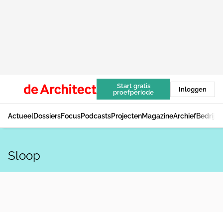
Start gratis
Inloggen
proefperiode
Actueel
Dossiers
Focus
Podcasts
Projecten
Magazine
Archief
Bedrijv
Sloop