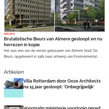
NIEUWS
Brutalistische Beurs van Almere gesloopt en nu
herrezen in kopie
Het was een van de eerste gebouwen van Almere Stad: De
Beurs, opgeleverd in 1981 naar ontwerp van Environmental
Design. Een kantoorgebouw in een mix van brutalisme en high-
tech, waarin techniek en architectuur tot in detail samenvielen.
Artikelen
Betonnen vlakken, uitgesproken raampartijen en een ingenieus
klimaatsysteem maakten het tot een pionierswerk.
Villa Rotterdam door Ooze Architects
Architectuurhistoricus Isabel van Lent noemde het in haar
na 15 jaar gesloopt: 'Onbegrijpelijk'
cultuurhistorische waardestelling voor de gemeente Almere in
2021 zelfs 'uniek in Nederland'.
Voormalig ministerie voorlopig gered: