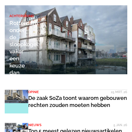
ACHTERGROND
Rotterdam
onder
de
sloopkogel:
vaker
een
keuze
dan
noodzaak
OPINIE
25 MRT. 26
De zaak SoZa toont waarom gebouwen
rechten zouden moeten hebben
NIEUWS
5 JAN. 26
Top 5 meest gelezen nieuwsartikelen