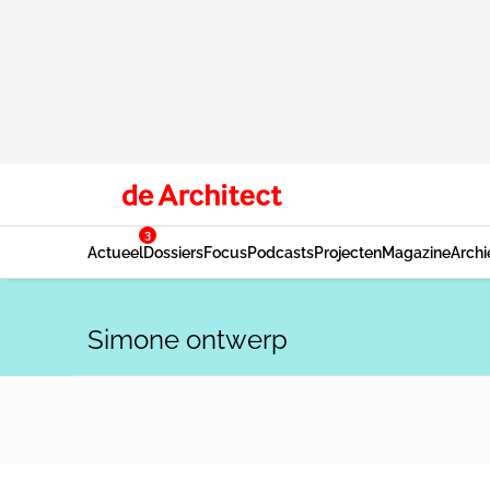
3
Actueel
Dossiers
Focus
Podcasts
Projecten
Magazine
Archi
Simone ontwerp