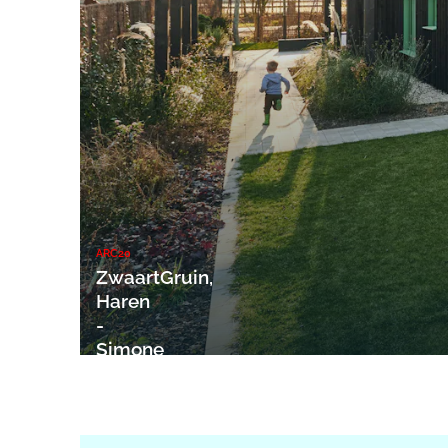
ARC20
ZwaartGruin,
Haren
-
Simone
ontwerp