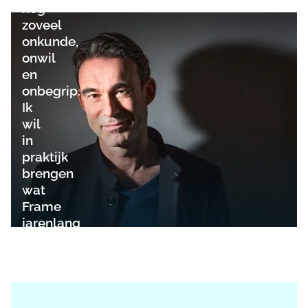
nog
zoveel
onkunde,
onwil
en
onbegrip.
Ik
wil
in
praktijk
brengen
wat
Frame
jarenlang
predikte'