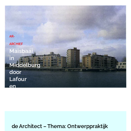
AR-
ARCHIEF
Maisbaai
in
Middelburg
door
Lafour
en
Wijk
de Architect – Thema: Ontwerppraktijk