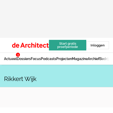
Start gratis
Inloggen
proefperiode
3
Actueel
Dossiers
Focus
Podcasts
Projecten
Magazine
Archief
Bedrijv
Rikkert Wijk