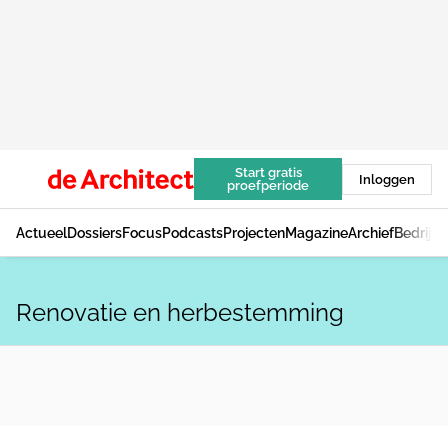
Start gratis
Inloggen
proefperiode
Actueel
Dossiers
Focus
Podcasts
Projecten
Magazine
Archief
Bedrijv
Renovatie en herbestemming