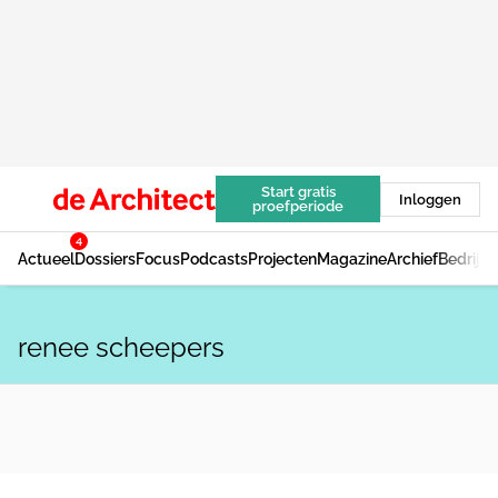
Start gratis
Inloggen
proefperiode
4
Actueel
Dossiers
Focus
Podcasts
Projecten
Magazine
Archief
Bedrijv
renee scheepers