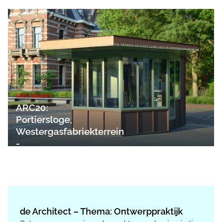
AMSTERDAM
ARC20:
Portiersloge,
Westergasfabriekterrein
-
BureauVanEig
de Architect – Thema: Ontwerppraktijk