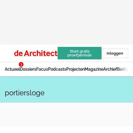
Start gratis
Inloggen
proefperiode
3
Actueel
Dossiers
Focus
Podcasts
Projecten
Magazine
Archief
Bedrijv
portiersloge