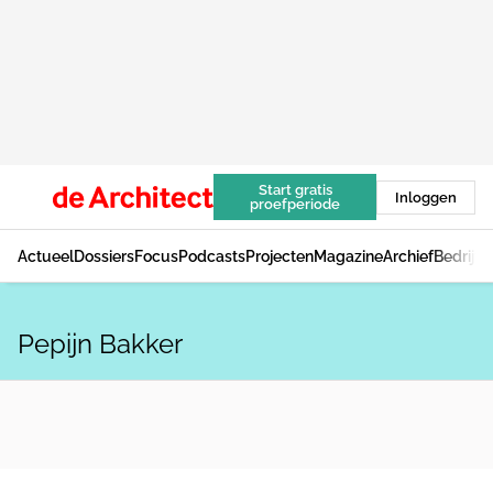
Start gratis
Inloggen
proefperiode
Actueel
Dossiers
Focus
Podcasts
Projecten
Magazine
Archief
Bedrijv
Pepijn Bakker