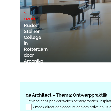
AR-
ARCHIEF
Rudolf
Steiner
College
in
Rotterdam
door
Arconiko
architecten
de Architect – Thema: Ontwerppraktijk
Ontvang eens per vier weken achtergronden, inspirat
Ik maak direct een account aan om artikelen uit 