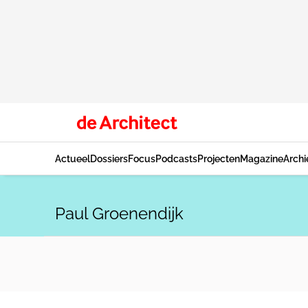
Actueel
Dossiers
Focus
Podcasts
Projecten
Magazine
Archi
Paul Groenendijk