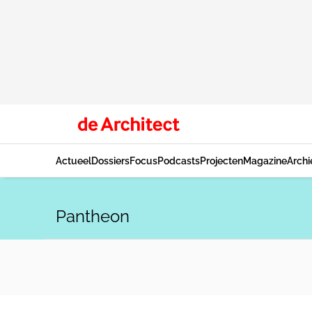
Actueel
Dossiers
Focus
Podcasts
Projecten
Magazine
Archi
Pantheon