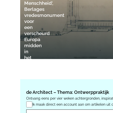
Menschheid',
Berlages
vredesmonument
voor
een
verscheurd
Europa
midden
in
het
continent
de Architect – Thema: Ontwerppraktijk
Ontvang eens per vier weken achtergronden, inspirat
Ik maak direct een account aan om artikelen uit 
E-mail