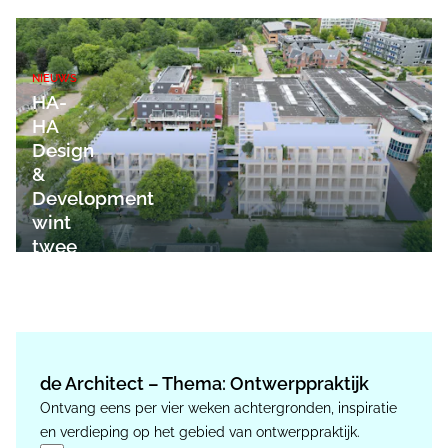
NIEUWS
HA-
HA
Design
&
Development
wint
twee
architectenselecties
de Architect – Thema: Ontwerppraktijk
Ontvang eens per vier weken achtergronden, inspiratie
en verdieping op het gebied van ontwerppraktijk.