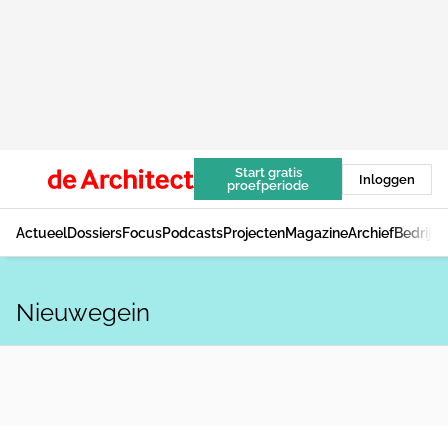
Start gratis
Inloggen
proefperiode
Actueel
Dossiers
Focus
Podcasts
Projecten
Magazine
Archief
Bedrijv
Nieuwegein