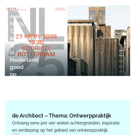
de
Ru
over
NL25:
'De
architectuur
is
in
Nederland
goed
op
orde'
de Architect – Thema: Ontwerppraktijk
Ontvang eens per vier weken achtergronden, inspiratie
en verdieping op het gebied van ontwerppraktijk.