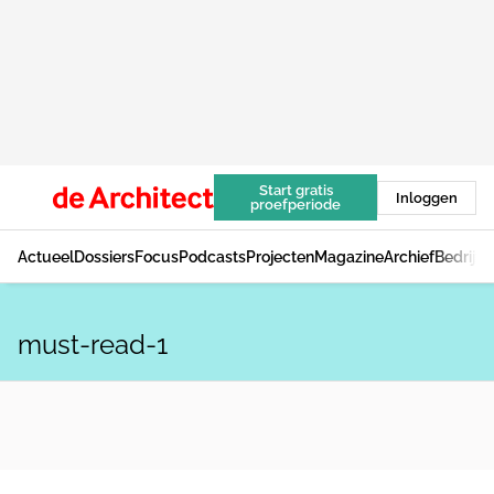
Start gratis
Inloggen
proefperiode
Actueel
Dossiers
Focus
Podcasts
Projecten
Magazine
Archief
Bedrijv
must-read-1