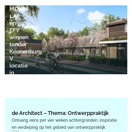
Team
MOKA,
LAP
en
EFY
winnen
tender
Keenenburg
V
locatie
in
Schipluiden
de Architect – Thema: Ontwerppraktijk
Ontvang eens per vier weken achtergronden, inspiratie
en verdieping op het gebied van ontwerppraktijk.