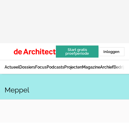
Start gratis
Inloggen
proefperiode
Actueel
Dossiers
Focus
Podcasts
Projecten
Magazine
Archief
Bedrijv
Meppel