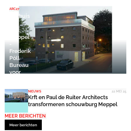
ARC27
Pakhuis
de
Hes,
Meppel
-
Frederik
Pöll
Bureau
voor
Architectuur
NIEUWS
22 MEI 25
Krft en Paul de Ruiter Architects
transformeren schouwburg Meppel
MEER BERICHTEN
Meer berichten