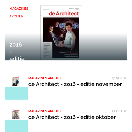
MAGAZINES
ARCHIEF
de
Architect
-
2016
-
editie
december
MAGAZINES ARCHIEF
27 NOV. 16
de Architect - 2016 - editie november
MAGAZINES ARCHIEF
27 OKT. 16
de Architect - 2016 - editie oktober