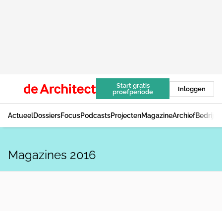
Start gratis
Inloggen
proefperiode
Actueel
Dossiers
Focus
Podcasts
Projecten
Magazine
Archief
Bedrijv
Magazines 2016