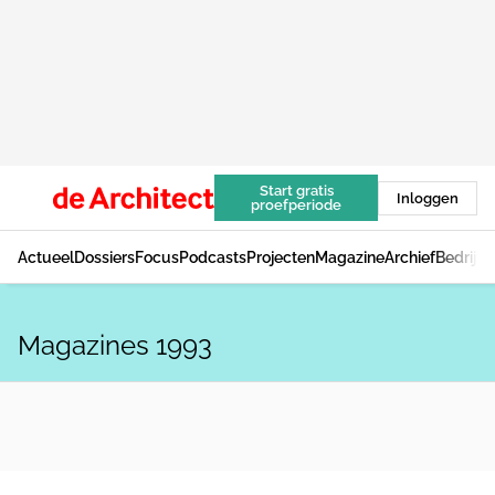
Start gratis
Inloggen
proefperiode
Actueel
Dossiers
Focus
Podcasts
Projecten
Magazine
Archief
Bedrijv
Magazines 1993