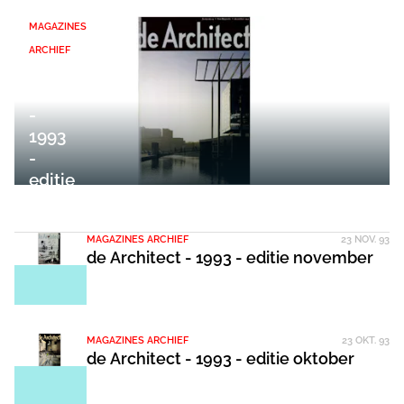
MAGAZINES
ARCHIEF
de
Architect
-
1993
-
editie
december
MAGAZINES ARCHIEF
23 NOV. 93
de Architect - 1993 - editie november
MAGAZINES ARCHIEF
23 OKT. 93
de Architect - 1993 - editie oktober