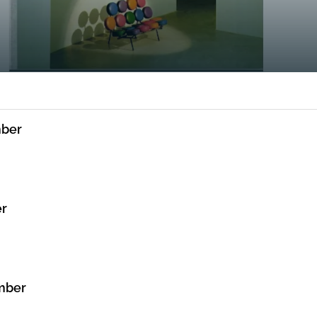
mber
er
ember