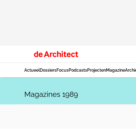
Actueel
Dossiers
Focus
Podcasts
Projecten
Magazine
Archi
Magazines 1989