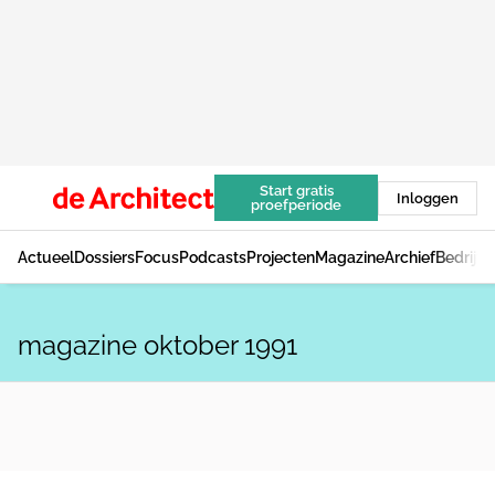
Start gratis
Inloggen
proefperiode
Actueel
Dossiers
Focus
Podcasts
Projecten
Magazine
Archief
Bedrijv
magazine oktober 1991