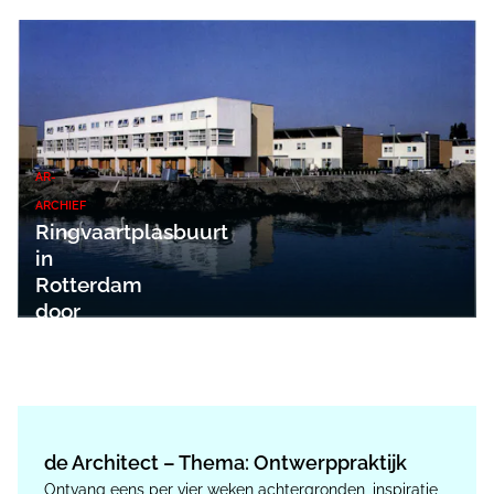
AR-
ARCHIEF
Ringvaartplasbuurt
in
Rotterdam
door
Mecanoo
de Architect – Thema: Ontwerppraktijk
Ontvang eens per vier weken achtergronden, inspiratie