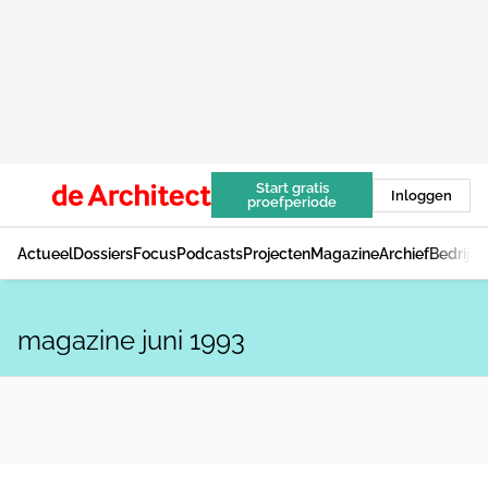
Start gratis
Inloggen
proefperiode
Actueel
Dossiers
Focus
Podcasts
Projecten
Magazine
Archief
Bedrijv
magazine juni 1993