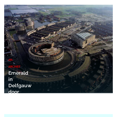
AR-
ARCHIEF
Emerald
in
Delfgauw
door
KCAP