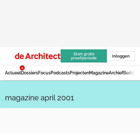
Start gratis
Inloggen
proefperiode
4
Actueel
Dossiers
Focus
Podcasts
Projecten
Magazine
Archief
Bedrijv
magazine april 2001