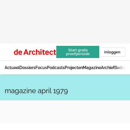
Start gratis
Inloggen
proefperiode
Actueel
Dossiers
Focus
Podcasts
Projecten
Magazine
Archief
Bedrijv
magazine april 1979