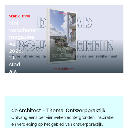
VERDICHTING
Net
verschenen:
magazine
#1
2026:
'De
stad
als
bouwterrein'
de Architect – Thema: Ontwerppraktijk
Ontvang eens per vier weken achtergronden, inspiratie
en verdieping op het gebied van ontwerppraktijk.