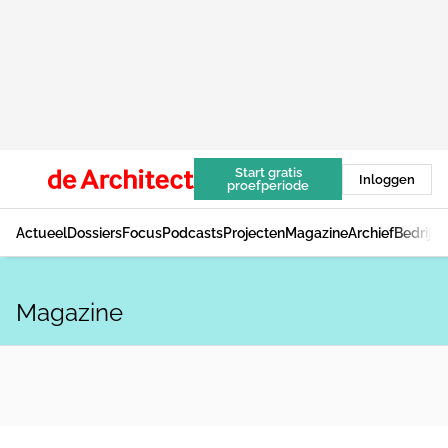
Start gratis
Inloggen
proefperiode
Actueel
Dossiers
Focus
Podcasts
Projecten
Magazine
Archief
Bedrijv
Magazine