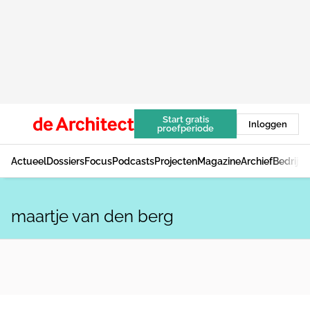
Start gratis
Inloggen
proefperiode
Actueel
Dossiers
Focus
Podcasts
Projecten
Magazine
Archief
Bedrijv
maartje van den berg
ACHTERGROND