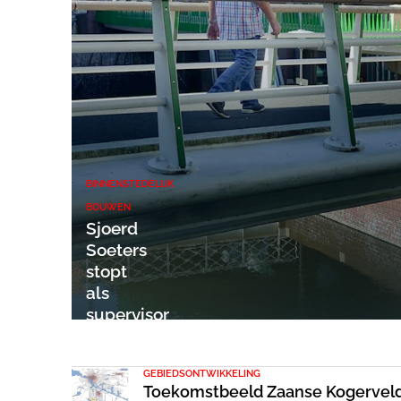
BINNENSTEDELIJK
BOUWEN
Sjoerd
Soeters
stopt
als
supervisor
Zaanstad
GEBIEDSONTWIKKELING
Toekomstbeeld Zaanse Kogerveldw