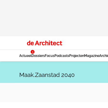
3
Actueel
Dossiers
Focus
Podcasts
Projecten
Magazine
Archi
Maak.Zaanstad 2040