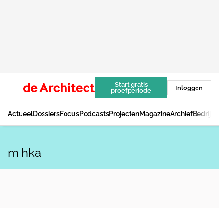
Start gratis
Inloggen
proefperiode
Actueel
Dossiers
Focus
Podcasts
Projecten
Magazine
Archief
Bedrijv
m hka