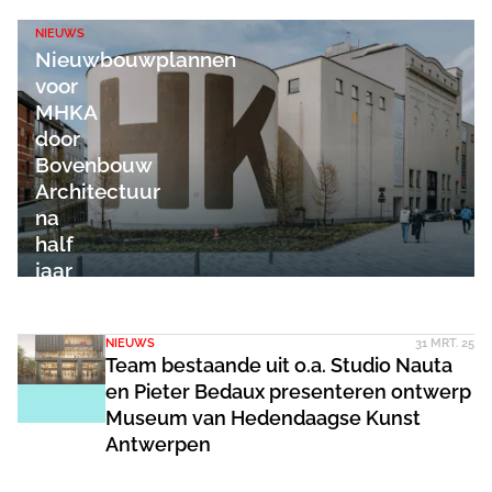
NIEUWS
Nieuwbouwplannen
voor
MHKA
door
Bovenbouw
Architectuur
na
half
jaar
geschrapt
NIEUWS
31 MRT. 25
Team bestaande uit o.a. Studio Nauta
en Pieter Bedaux presenteren ontwerp
Museum van Hedendaagse Kunst
Antwerpen