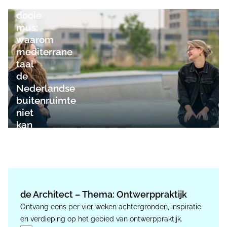
als
dooie
mus:
waarom
mediterrane
taal
de
Nederlandse
buitenruimte
niet
kan
redden
de Architect – Thema: Ontwerppraktijk
Ontvang eens per vier weken achtergronden, inspiratie
en verdieping op het gebied van ontwerppraktijk.