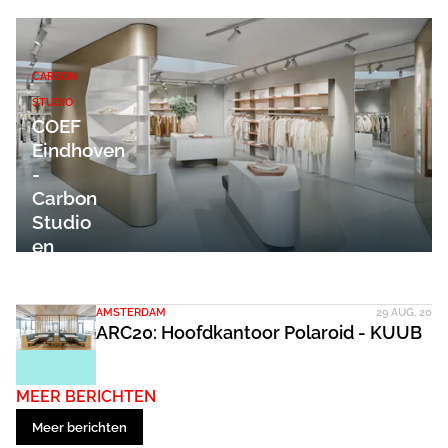
CARBON
STUDIO
COEF
Eindhoven
-
Carbon
Studio
en
KUUB
AMSTERDAM
29 AUG. 20
ARC20: Hoofdkantoor Polaroid - KUUB
MEER BERICHTEN
Meer berichten