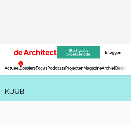
Start gratis
Inloggen
proefperiode
3
Actueel
Dossiers
Focus
Podcasts
Projecten
Magazine
Archief
Bedrijv
KUUB