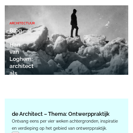
ARCHITECTUUR
Blog
-
Han
van
Loghem:
architect
als
wereldverbeteraar
de Architect – Thema: Ontwerppraktijk
Ontvang eens per vier weken achtergronden, inspiratie
en verdieping op het gebied van ontwerppraktijk.