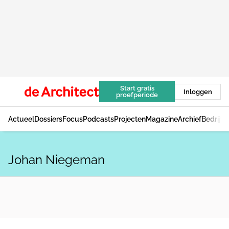
Start gratis
Inloggen
proefperiode
Actueel
Dossiers
Focus
Podcasts
Projecten
Magazine
Archief
Bedrijv
Johan Niegeman