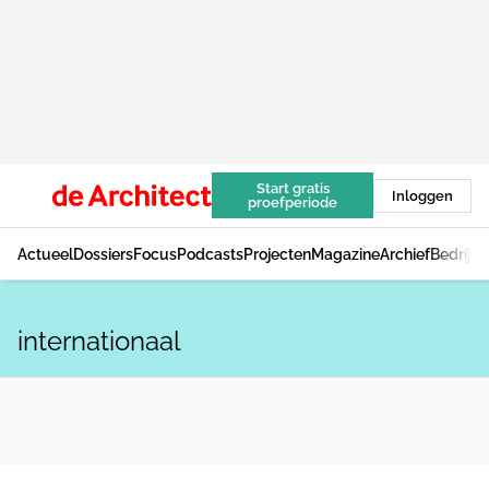
Start gratis
Inloggen
proefperiode
Actueel
Dossiers
Focus
Podcasts
Projecten
Magazine
Archief
Bedrijv
internationaal