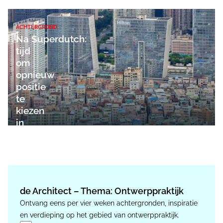
ACHTERGROND
Na Superdutch:
tijd
om
opnieuw
positie
te
kiezen
in
China
de Architect – Thema: Ontwerppraktijk
Ontvang eens per vier weken achtergronden, inspiratie
en verdieping op het gebied van ontwerppraktijk.