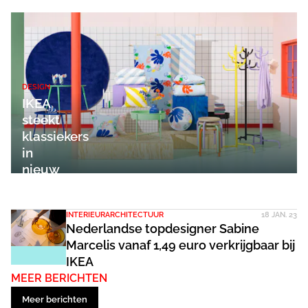
DESIGN
IKEA
steekt
klassiekers
in
nieuw
jasje
INTERIEURARCHITECTUUR
18 JAN. 23
Nederlandse topdesigner Sabine
Marcelis vanaf 1,49 euro verkrijgbaar bij
IKEA
MEER BERICHTEN
Meer berichten