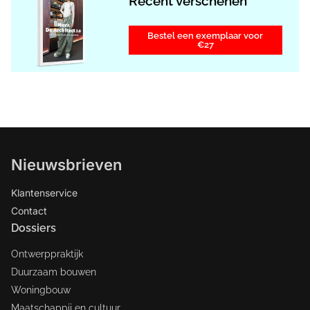
Recent verschenen
Bestel een exemplaar voor
€27
Nieuwsbrieven
Klantenservice
Contact
Dossiers
Ontwerppraktijk
Duurzaam bouwen
Woningbouw
Maatschappij en cultuur