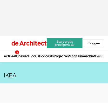
Start gratis
Inloggen
proefperiode
3
Actueel
Dossiers
Focus
Podcasts
Projecten
Magazine
Archief
Bedrijv
IKEA