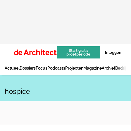
Start gratis
Inloggen
proefperiode
Actueel
Dossiers
Focus
Podcasts
Projecten
Magazine
Archief
Bedrijv
hospice