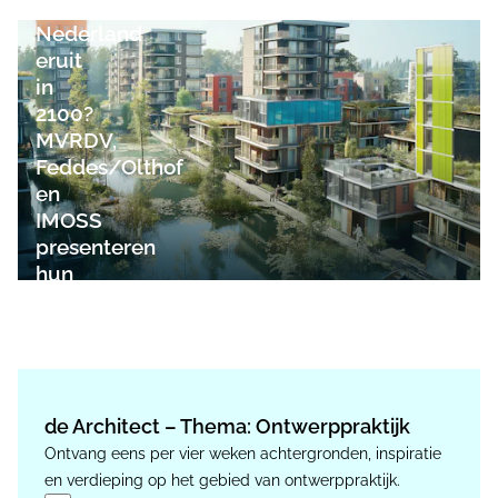
ziet
Nederland
eruit
in
2100?
MVRDV,
Feddes/Olthof
en
IMOSS
presenteren
hun
onderzoek
de Architect – Thema: Ontwerppraktijk
Ontvang eens per vier weken achtergronden, inspiratie
en verdieping op het gebied van ontwerppraktijk.