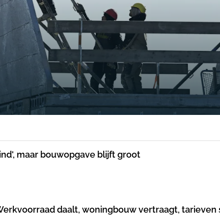
nd', maar bouwopgave blijft groot
A Conjunctuurmeting najaar: 'Werkvoorraad daalt, woningbouw vertraagt, tariev