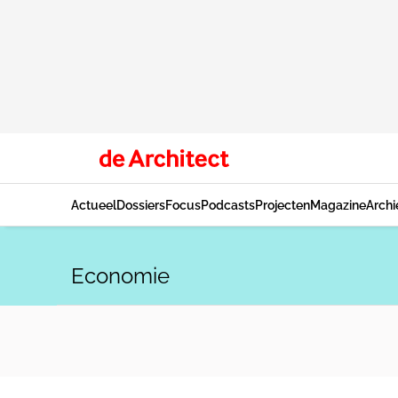
Actueel
Dossiers
Focus
Podcasts
Projecten
Magazine
Archi
Economie