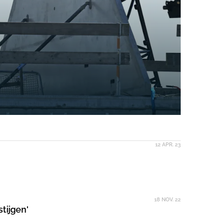
12 APR. 23
18 NOV. 22
en stijgen'