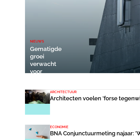
NIEUWS
Gematigde
groei
verwacht
voor
bouwsector
ARCHITECTUUR
Architecten voelen 'forse tegenwi
ECONOMIE
BN