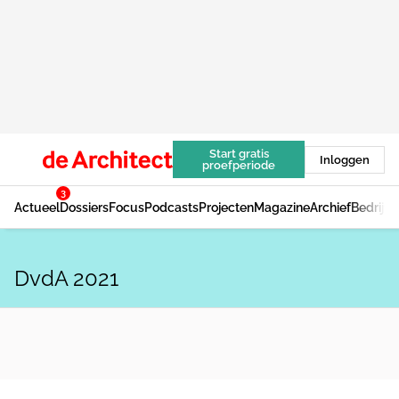
Start gratis
Inloggen
proefperiode
3
Actueel
Dossiers
Focus
Podcasts
Projecten
Magazine
Archief
Bedrijv
DvdA 2021