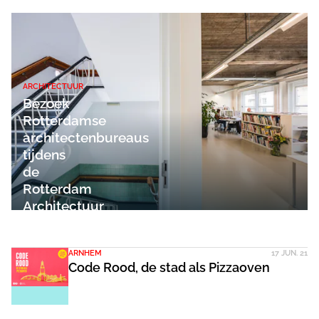
ARCHITECTUUR
Bezoek
Rotterdamse
architectenbureaus
tijdens
de
Rotterdam
Architectuur
Maand
ARNHEM
17 JUN. 21
Code Rood, de stad als Pizzaoven