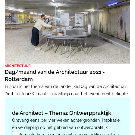
ARCHITECTUUR
Dag/maand van de Architectuur 2021 -
Rotterdam
In 2021 is het thema van de landelijke Dag van de Architectuur
'Architectuur/Klimaat'. In aanloop naar het evenement belichten
wij het programma van de grote steden. Vandaag meer over
het programma van Rotterdam. De havenstad viert niet slechts
de Architect – Thema: Ontwerppraktijk
een weekend architectuur maar zelfs een hele maand.
Ontvang eens per vier weken achtergronden, inspiratie
en verdieping op het gebied van ontwerppraktijk.
Ik maak direct een account aan om artikelen uit de