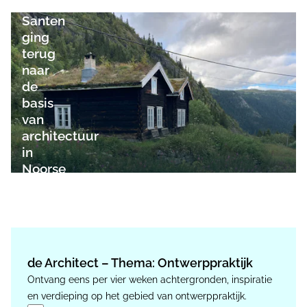
van
Santen
ging
terug
naar
de
basis
van
architectuur
in
Noorse
natuurhutten
de Architect – Thema: Ontwerppraktijk
Ontvang eens per vier weken achtergronden, inspiratie
en verdieping op het gebied van ontwerppraktijk.