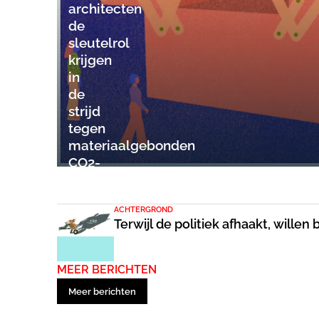
architecten
de
sleutelrol
krijgen
in
de
strijd
tegen
materiaalgebonden
CO2-
uitstoot
ACHTERGROND
Terwijl de politiek afhaakt, will
MEER BERICHTEN
Meer berichten