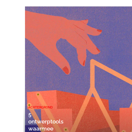
ACHTERGROND
5
ontwerptools
waarmee