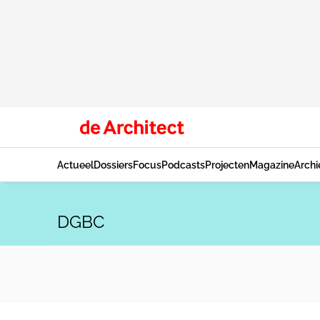
Actueel
Dossiers
Focus
Podcasts
Projecten
Magazine
Archi
DGBC