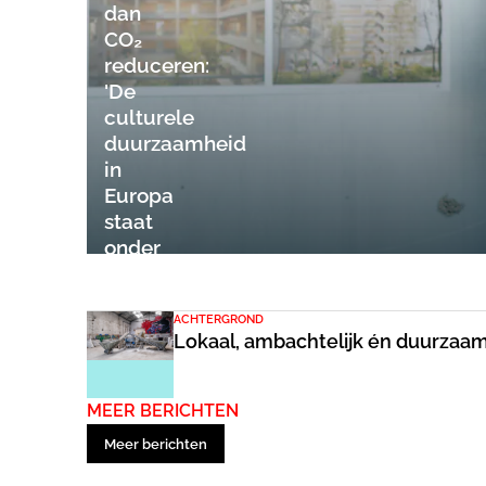
dan
CO₂
reduceren:
'De
culturele
duurzaamheid
in
Europa
staat
onder
druk'
ACHTERGROND
Lokaal, ambachtelijk én duurzaa
MEER BERICHTEN
Meer berichten