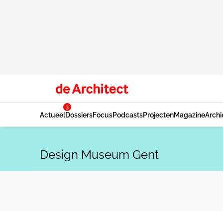
3
Actueel
Dossiers
Focus
Podcasts
Projecten
Magazine
Archi
Design Museum Gent