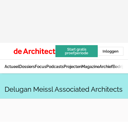
Start gratis
Inloggen
proefperiode
Actueel
Dossiers
Focus
Podcasts
Projecten
Magazine
Archief
Bedrijv
Delugan Meissl Associated Architects