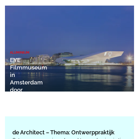
ALUMINIUM
EYE
Filmmuseum
in
Amsterdam
door
DMAA
de Architect – Thema: Ontwerppraktijk