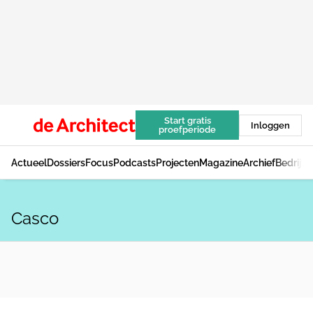
Start gratis
Inloggen
proefperiode
Actueel
Dossiers
Focus
Podcasts
Projecten
Magazine
Archief
Bedrijv
Casco