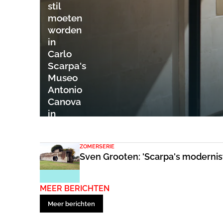
stil
moeten
worden
in
Carlo
Scarpa's
Museo
Antonio
Canova
in
Possagno'
ZOMERSERIE
Sven Grooten: 'Scarpa's modernis
MEER BERICHTEN
Meer berichten