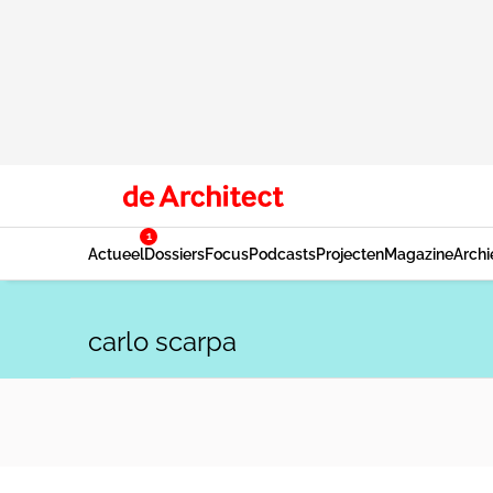
1
Actueel
Dossiers
Focus
Podcasts
Projecten
Magazine
Archi
carlo scarpa