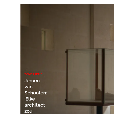
ZOMERSERIE
Jeroen
van
Schooten:
'Elke
architect
zou