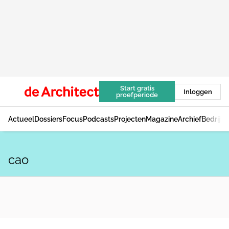
Start gratis
Inloggen
proefperiode
Actueel
Dossiers
Focus
Podcasts
Projecten
Magazine
Archief
Bedrijv
cao
ACHTERGROND
Architecten