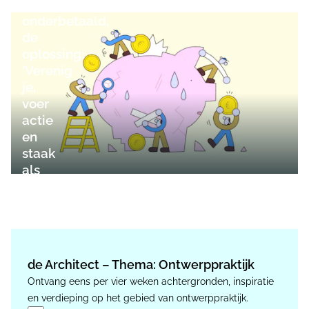
worden
onderbetaald,
de
oplossing:
'Verenig
je,
voer
actie
en
staak
als
nodig!'
de Architect – Thema: Ontwerppraktijk
Ontvang eens per vier weken achtergronden, inspiratie
en verdieping op het gebied van ontwerppraktijk.