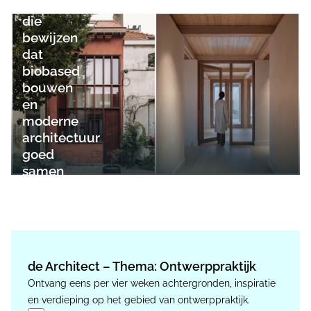
woonhuizen
die
bewijzen
dat
biobased
bouwen
en
moderne
architectuur
goed
samen
gaan
de Architect – Thema: Ontwerppraktijk
Ontvang eens per vier weken achtergronden, inspiratie
en verdieping op het gebied van ontwerppraktijk.