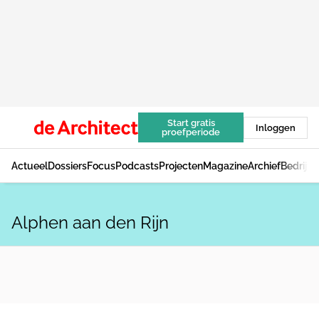
Start gratis
Inloggen
proefperiode
Actueel
Dossiers
Focus
Podcasts
Projecten
Magazine
Archief
Bedrijv
Alphen aan den Rijn