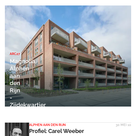
ARC27
Magnolia,
Alphen
aan
den
Rijn
-
Zijdekwartier
architecten
ALPHEN AAN DEN RIJN
30 MEI 10
Profiel: Carel Weeber