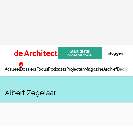
Start gratis
Inloggen
proefperiode
3
Actueel
Dossiers
Focus
Podcasts
Projecten
Magazine
Archief
Bedrijv
Albert Zegelaar