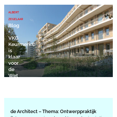
ALBERT
ZEGELAAR
Blog
-
VKG
Keurmerk©
is
klaar
voor
de
Wet
kwaliteitsborging
de Architect – Thema: Ontwerppraktijk