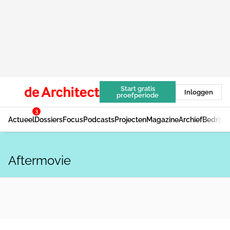
Start gratis
Inloggen
proefperiode
3
Actueel
Dossiers
Focus
Podcasts
Projecten
Magazine
Archief
Bedrijv
Aftermovie