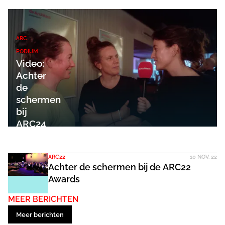
ARC
PODIUM
Video:
Achter
de
schermen
bij
ARC24
Podium
ARC22
10 NOV. 22
Achter de schermen bij de ARC22
Awards
MEER BERICHTEN
Meer berichten