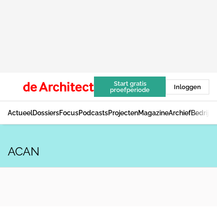
Start gratis
Inloggen
proefperiode
Actueel
Dossiers
Focus
Podcasts
Projecten
Magazine
Archief
Bedrijv
ACAN