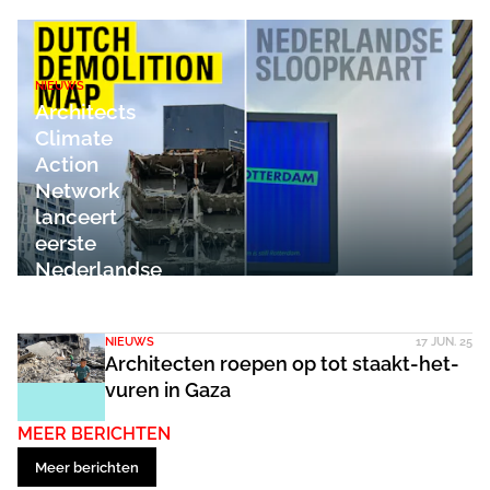
NIEUWS
Architects
Climate
Action
Network
lanceert
eerste
Nederlandse
Sloopkaart
NIEUWS
17 JUN. 25
Architecten roepen op tot staakt-het-
vuren in Gaza
MEER BERICHTEN
Meer berichten