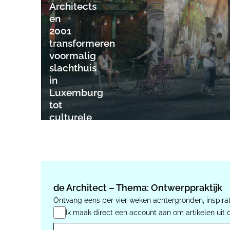
Architects
en
2001
transformeren
voormalig
slachthuis
in
Luxemburg
tot
culturele
hotspot
de Architect – Thema: Ontwerppraktijk
Ontvang eens per vier weken achtergronden, inspirat
Ik maak direct een account aan om artikelen uit 
E-mail