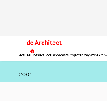
3
Actueel
Dossiers
Focus
Podcasts
Projecten
Magazine
Archi
2001