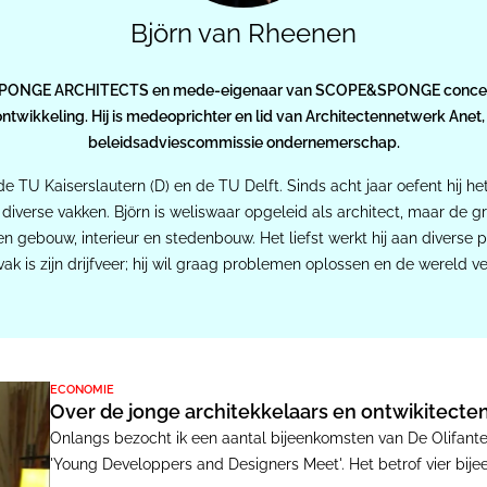
Björn van Rheenen
an SPONGE ARCHITECTS en mede-eigenaar van SCOPE&SPONGE concepten 
ontwikkeling. Hij is medeoprichter en lid van Architectennetwerk Anet
beleidsadviescommissie ondernemerschap.
 TU Kaiserslautern (D) en de TU Delft. Sinds acht jaar oefent hij het 
diverse vakken. Björn is weliswaar opgeleid als architect, maar de g
gebouw, interieur en stedenbouw. Het liefst werkt hij aan diverse pro
vak is zijn drijfveer; hij wil graag problemen oplossen en de wereld v
ECONOMIE
Over de jonge architekkelaars en ontwikitecte
Onlangs bezocht ik een aantal bijeenkomsten van De Olifanten
'Young Developpers and Designers Meet'. Het betrof vier bij