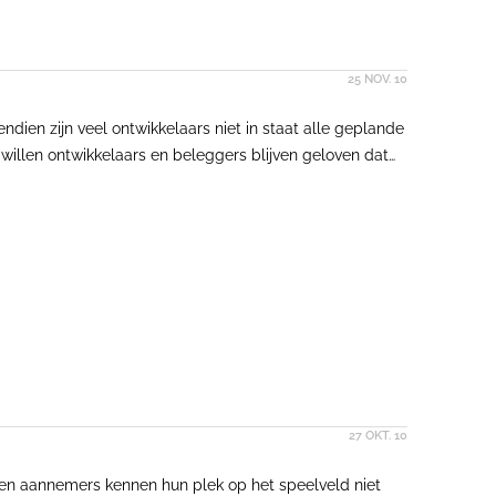
25 NOV. 10
dien zijn veel ontwikkelaars niet in staat alle geplande
willen ontwikkelaars en beleggers blijven geloven dat
aliseren van deze projecten, ongeacht of deze een
 bedacht. Laten zij kansen liggen?
27 OKT. 10
n en aannemers kennen hun plek op het speelveld niet