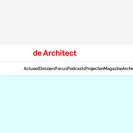
Actueel
Dossiers
Focus
Podcasts
Projecten
Magazine
Archi