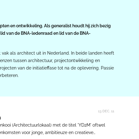
en ontwikkeling. Als generalist houdt hij zich bezig
, lid van de BNA-ledenraad en lid van de BNA-
vak als architect uit in Nederland. In beide landen heeft
renzen tussen architectuur, projectontwikkeling en
jecten van de initiatieffase tot na de oplevering. Passie
erbeteren.
13 DEC. 11
n
kooi (Architectuurlokaal) met de titel 'YD2M' oftwel
eenkomsten voor jonge, ambitieuze en creatieve