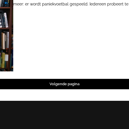
meer: er wordt paniekvoetbal gespeeld. Iedereen probeert t
Maar het antwoord blijft uit. Hoe moeten we verder?
Volgende pagina