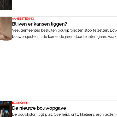
AANBESTEDING
Blijven er kansen liggen?
Veel gemeentes besluiten bouwprojecten stop te zetten. Boven
bouwprojecten in de komende jaren door te laten gaan. Vaak 
zij over een paar maanden weer door kunnen gaan met het re
totaal andere economische een maatschappelijke situatie zijn
ECONOMIE
De nieuwe bouwopgave
De bouwkolom ligt plat. Overheid, ontwikkelaars, architecte