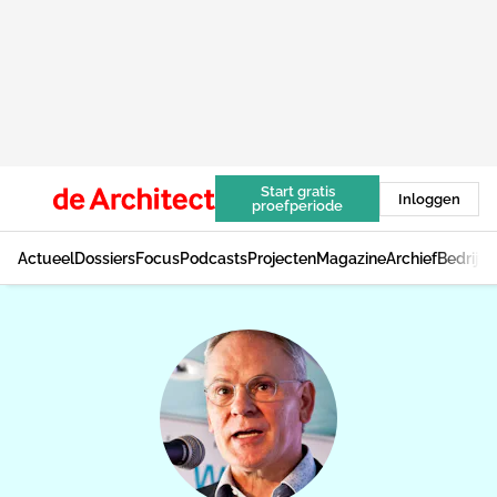
Start gratis
Inloggen
proefperiode
Actueel
Dossiers
Focus
Podcasts
Projecten
Magazine
Archief
Bedrijv